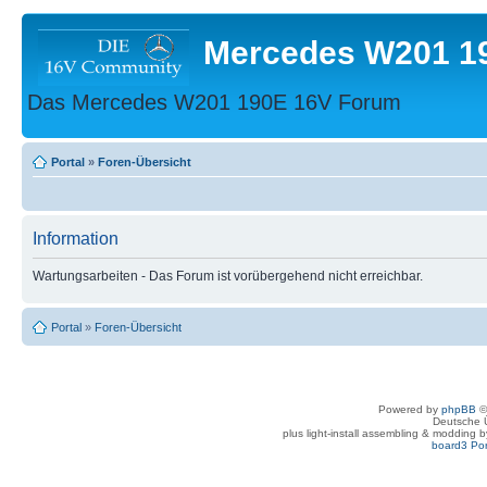
Mercedes W201 1
Das Mercedes W201 190E 16V Forum
Portal
»
Foren-Übersicht
Information
Wartungsarbeiten - Das Forum ist vorübergehend nicht erreichbar.
Portal
»
Foren-Übersicht
Powered by
phpBB
©
Deutsche 
plus light-install assembling & modding 
board3 Por