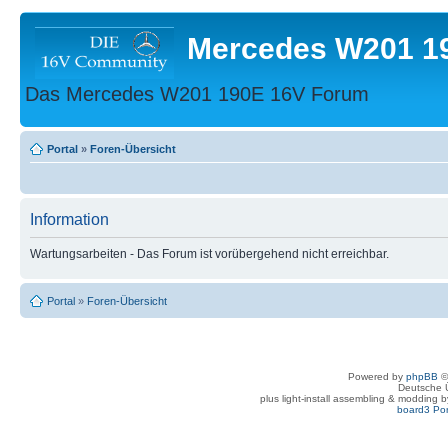
Mercedes W201 1
Das Mercedes W201 190E 16V Forum
Portal
»
Foren-Übersicht
Information
Wartungsarbeiten - Das Forum ist vorübergehend nicht erreichbar.
Portal
»
Foren-Übersicht
Powered by
phpBB
©
Deutsche 
plus light-install assembling & modding 
board3 Por