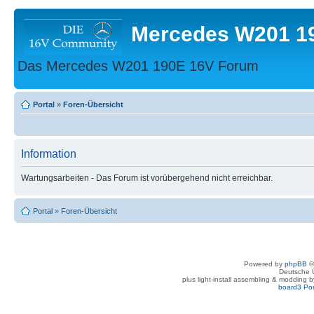
Mercedes W201 1
Das Mercedes W201 190E 16V Forum
Portal
»
Foren-Übersicht
Information
Wartungsarbeiten - Das Forum ist vorübergehend nicht erreichbar.
Portal
»
Foren-Übersicht
Powered by
phpBB
©
Deutsche 
plus light-install assembling & modding 
board3 Por