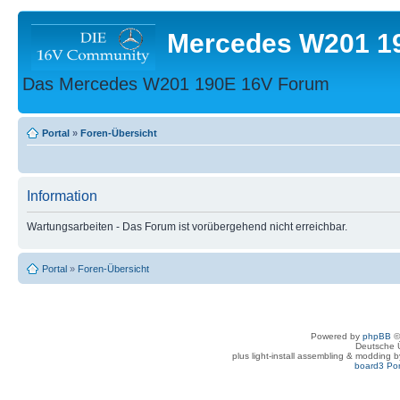
Mercedes W201 1
Das Mercedes W201 190E 16V Forum
Portal
»
Foren-Übersicht
Information
Wartungsarbeiten - Das Forum ist vorübergehend nicht erreichbar.
Portal
»
Foren-Übersicht
Powered by
phpBB
©
Deutsche 
plus light-install assembling & modding 
board3 Por