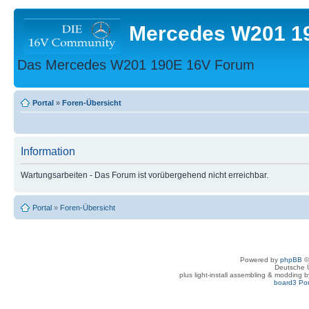
Mercedes W201 1
Das Mercedes W201 190E 16V Forum
Portal
»
Foren-Übersicht
Information
Wartungsarbeiten - Das Forum ist vorübergehend nicht erreichbar.
Portal
»
Foren-Übersicht
Powered by
phpBB
©
Deutsche 
plus light-install assembling & modding 
board3 Por