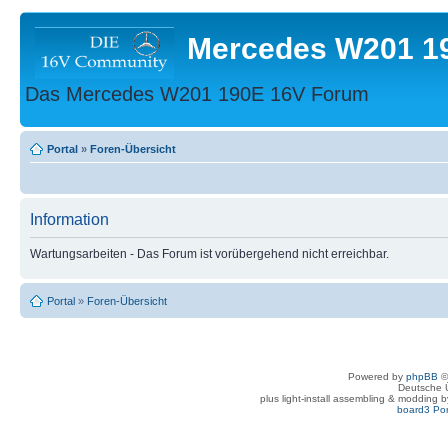
Mercedes W201 1
Das Mercedes W201 190E 16V Forum
Portal
»
Foren-Übersicht
Information
Wartungsarbeiten - Das Forum ist vorübergehend nicht erreichbar.
Portal
»
Foren-Übersicht
Powered by
phpBB
©
Deutsche 
plus light-install assembling & modding 
board3 Por