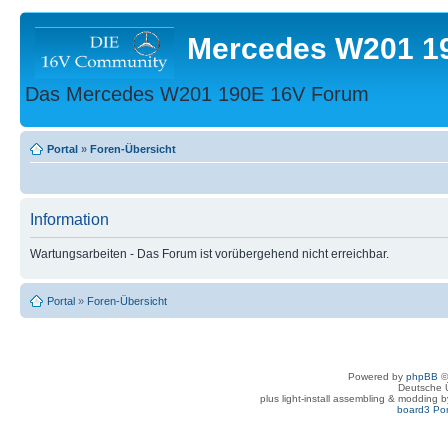
Mercedes W201 1
Das Mercedes W201 190E 16V Forum
Portal
»
Foren-Übersicht
Information
Wartungsarbeiten - Das Forum ist vorübergehend nicht erreichbar.
Portal
»
Foren-Übersicht
Powered by
phpBB
©
Deutsche 
plus light-install assembling & modding 
board3 Por