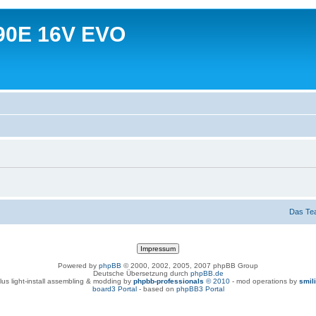
90E 16V EVO
Das Te
Powered by
phpBB
© 2000, 2002, 2005, 2007 phpBB Group
Deutsche Übersetzung durch
phpBB.de
lus light-install assembling & modding by
phpbb-professionals
© 2010
- mod operations by
smil
board3 Portal
- based on
phpBB3 Portal