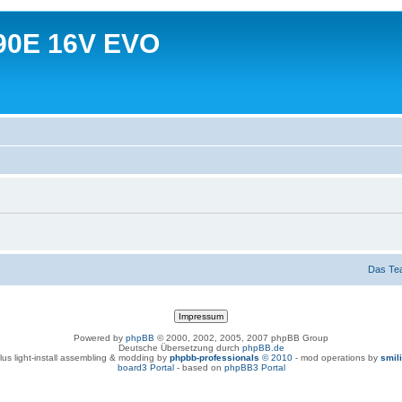
90E 16V EVO
Das Te
Powered by
phpBB
© 2000, 2002, 2005, 2007 phpBB Group
Deutsche Übersetzung durch
phpBB.de
lus light-install assembling & modding by
phpbb-professionals
© 2010
- mod operations by
smil
board3 Portal
- based on
phpBB3 Portal