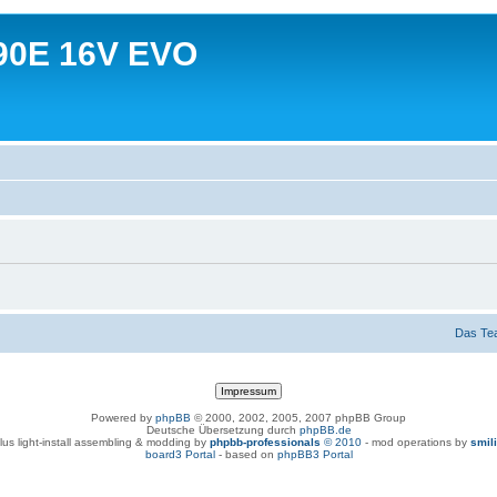
90E 16V EVO
Das Te
Powered by
phpBB
© 2000, 2002, 2005, 2007 phpBB Group
Deutsche Übersetzung durch
phpBB.de
lus light-install assembling & modding by
phpbb-professionals
© 2010
- mod operations by
smil
board3 Portal
- based on
phpBB3 Portal