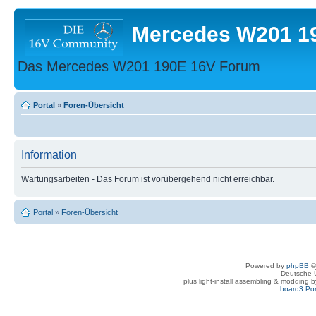
Mercedes W201 1
Das Mercedes W201 190E 16V Forum
Portal
»
Foren-Übersicht
Information
Wartungsarbeiten - Das Forum ist vorübergehend nicht erreichbar.
Portal
»
Foren-Übersicht
Powered by
phpBB
©
Deutsche 
plus light-install assembling & modding 
board3 Por