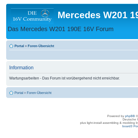
Mercedes W201 1
Das Mercedes W201 190E 16V Forum
Portal
»
Foren-Übersicht
Information
Wartungsarbeiten - Das Forum ist vorübergehend nicht erreichbar.
Portal
»
Foren-Übersicht
Powered by
phpBB
©
Deutsche 
plus light-install assembling & modding 
board3 Por