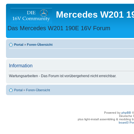
Mercedes W201 1
Das Mercedes W201 190E 16V Forum
Portal
»
Foren-Übersicht
Information
Wartungsarbeiten - Das Forum ist vorübergehend nicht erreichbar.
Portal
»
Foren-Übersicht
Powered by
phpBB
©
Deutsche 
plus light-install assembling & modding 
board3 Por