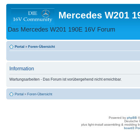
Mercedes W201 1
Das Mercedes W201 190E 16V Forum
Portal
»
Foren-Übersicht
Information
Wartungsarbeiten - Das Forum ist vorübergehend nicht erreichbar.
Portal
»
Foren-Übersicht
Powered by
phpBB
©
Deutsche 
plus light-install assembling & modding 
board3 Por