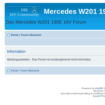
Mercedes W201 1
Das Mercedes W201 190E 16V Forum
Portal
»
Foren-Übersicht
Information
Wartungsarbeiten - Das Forum ist vorübergehend nicht erreichbar.
Portal
»
Foren-Übersicht
Powered by
phpBB
©
Deutsche 
plus light-install assembling & modding 
board3 Por