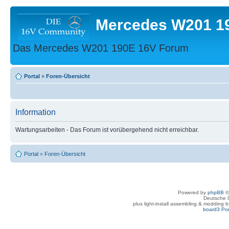
Mercedes W201 1
Das Mercedes W201 190E 16V Forum
Portal
»
Foren-Übersicht
Information
Wartungsarbeiten - Das Forum ist vorübergehend nicht erreichbar.
Portal
»
Foren-Übersicht
Powered by
phpBB
©
Deutsche 
plus light-install assembling & modding 
board3 Por