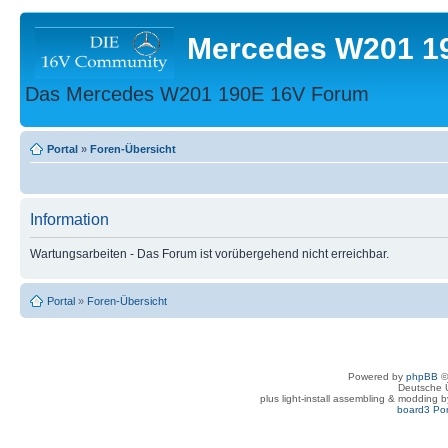
Mercedes W201 1
Das Mercedes W201 190E 16V Forum
Portal
»
Foren-Übersicht
Information
Wartungsarbeiten - Das Forum ist vorübergehend nicht erreichbar.
Portal
»
Foren-Übersicht
Powered by
phpBB
©
Deutsche 
plus light-install assembling & modding 
board3 Por