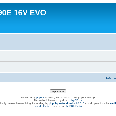
90E 16V EVO
Das Te
Powered by
phpBB
© 2000, 2002, 2005, 2007 phpBB Group
Deutsche Übersetzung durch
phpBB.de
lus light-install assembling & modding by
phpbb-professionals
© 2010
- mod operations by
smil
board3 Portal
- based on
phpBB3 Portal