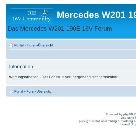
Mercedes W201 1
Das Mercedes W201 190E 16V Forum
Portal
»
Foren-Übersicht
Information
Wartungsarbeiten - Das Forum ist vorübergehend nicht erreichbar.
Portal
»
Foren-Übersicht
Powered by
phpBB
©
Deutsche 
plus light-install assembling & modding 
board3 Por