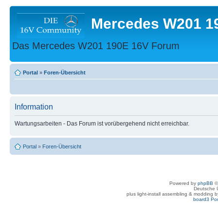
Mercedes W201 1
Das Mercedes W201 190E 16V Forum
Portal
»
Foren-Übersicht
Information
Wartungsarbeiten - Das Forum ist vorübergehend nicht erreichbar.
Portal
»
Foren-Übersicht
Powered by
phpBB
©
Deutsche 
plus light-install assembling & modding 
board3 Por