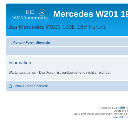
Mercedes W201 1
Das Mercedes W201 190E 16V Forum
Portal
»
Foren-Übersicht
Information
Wartungsarbeiten - Das Forum ist vorübergehend nicht erreichbar.
Portal
»
Foren-Übersicht
Powered by
phpBB
©
Deutsche 
plus light-install assembling & modding 
board3 Por