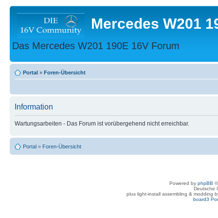
Mercedes W201 1
Das Mercedes W201 190E 16V Forum
Portal
»
Foren-Übersicht
Information
Wartungsarbeiten - Das Forum ist vorübergehend nicht erreichbar.
Portal
»
Foren-Übersicht
Powered by
phpBB
©
Deutsche 
plus light-install assembling & modding 
board3 Por