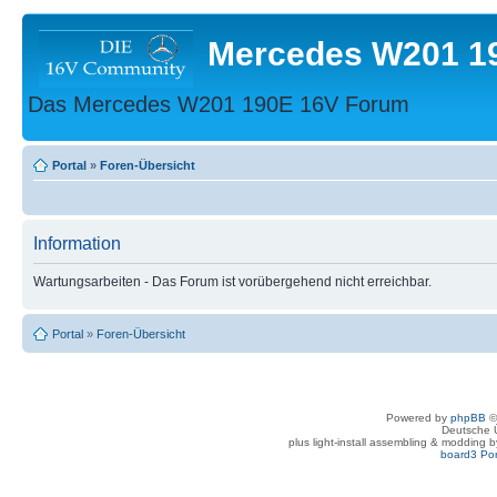
Mercedes W201 1
Das Mercedes W201 190E 16V Forum
Portal
»
Foren-Übersicht
Information
Wartungsarbeiten - Das Forum ist vorübergehend nicht erreichbar.
Portal
»
Foren-Übersicht
Powered by
phpBB
©
Deutsche 
plus light-install assembling & modding 
board3 Por