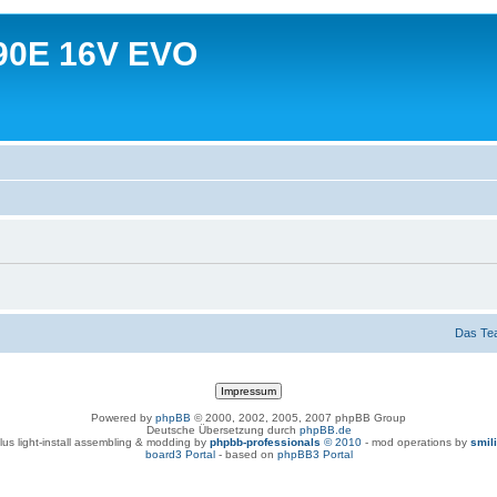
90E 16V EVO
Das Te
Powered by
phpBB
© 2000, 2002, 2005, 2007 phpBB Group
Deutsche Übersetzung durch
phpBB.de
lus light-install assembling & modding by
phpbb-professionals
© 2010
- mod operations by
smil
board3 Portal
- based on
phpBB3 Portal