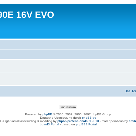
90E 16V EVO
Das Te
Powered by
phpBB
© 2000, 2002, 2005, 2007 phpBB Group
Deutsche Übersetzung durch
phpBB.de
lus light-install assembling & modding by
phpbb-professionals
© 2010
- mod operations by
smil
board3 Portal
- based on
phpBB3 Portal