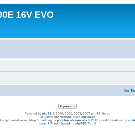
90E 16V EVO
Das Te
Powered by
phpBB
© 2000, 2002, 2005, 2007 phpBB Group
Deutsche Übersetzung durch
phpBB.de
lus light-install assembling & modding by
phpbb-professionals
© 2010
- mod operations by
smil
board3 Portal
- based on
phpBB3 Portal