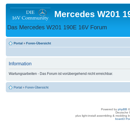
Mercedes W201 1
Das Mercedes W201 190E 16V Forum
Portal
»
Foren-Übersicht
Information
Wartungsarbeiten - Das Forum ist vorübergehend nicht erreichbar.
Portal
»
Foren-Übersicht
Powered by
phpBB
©
Deutsche 
plus light-install assembling & modding 
board3 Por