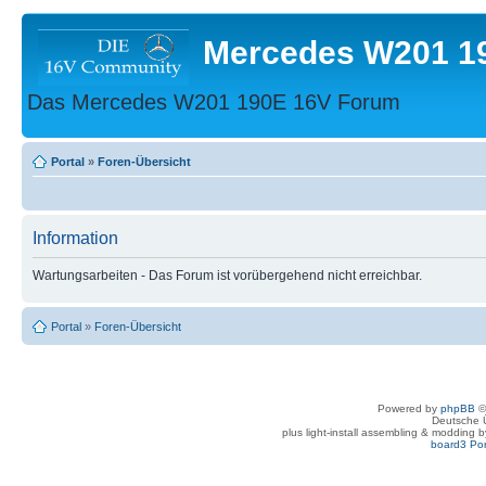
Mercedes W201 1
Das Mercedes W201 190E 16V Forum
Portal
»
Foren-Übersicht
Information
Wartungsarbeiten - Das Forum ist vorübergehend nicht erreichbar.
Portal
»
Foren-Übersicht
Powered by
phpBB
©
Deutsche 
plus light-install assembling & modding 
board3 Por