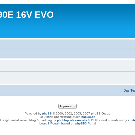
90E 16V EVO
Das Te
Powered by
phpBB
© 2000, 2002, 2005, 2007 phpBB Group
Deutsche Übersetzung durch
phpBB.de
lus light-install assembling & modding by
phpbb-professionals
© 2010
- mod operations by
smil
board3 Portal
- based on
phpBB3 Portal