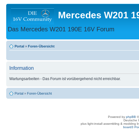
Mercedes W201 1
Das Mercedes W201 190E 16V Forum
Portal
»
Foren-Übersicht
Information
Wartungsarbeiten - Das Forum ist vorübergehend nicht erreichbar.
Portal
»
Foren-Übersicht
Powered by
phpBB
©
Deutsche 
plus light-install assembling & modding 
board3 Por