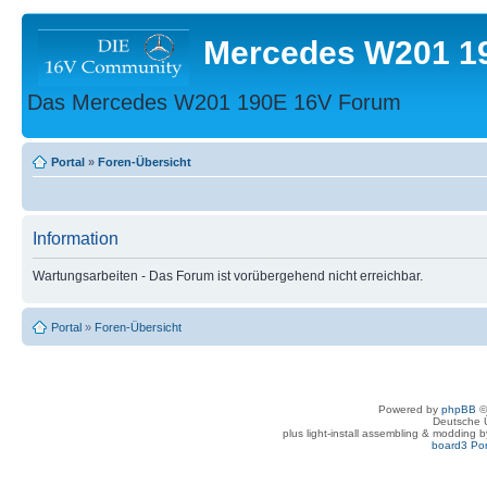
Mercedes W201 1
Das Mercedes W201 190E 16V Forum
Portal
»
Foren-Übersicht
Information
Wartungsarbeiten - Das Forum ist vorübergehend nicht erreichbar.
Portal
»
Foren-Übersicht
Powered by
phpBB
©
Deutsche 
plus light-install assembling & modding 
board3 Por