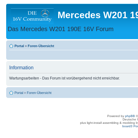
Mercedes W201 1
Das Mercedes W201 190E 16V Forum
Portal
»
Foren-Übersicht
Information
Wartungsarbeiten - Das Forum ist vorübergehend nicht erreichbar.
Portal
»
Foren-Übersicht
Powered by
phpBB
©
Deutsche 
plus light-install assembling & modding 
board3 Por