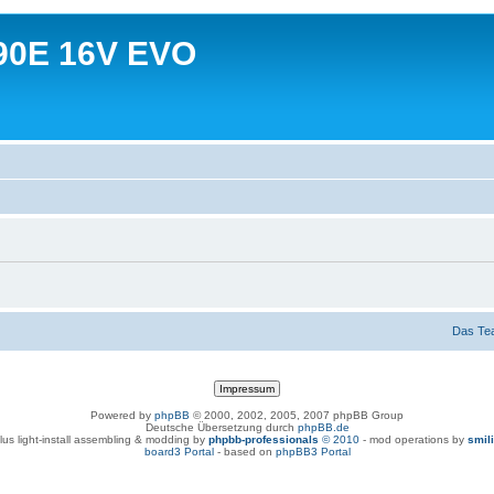
90E 16V EVO
Das Te
Powered by
phpBB
© 2000, 2002, 2005, 2007 phpBB Group
Deutsche Übersetzung durch
phpBB.de
lus light-install assembling & modding by
phpbb-professionals
© 2010
- mod operations by
smil
board3 Portal
- based on
phpBB3 Portal