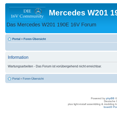
Mercedes W201 1
Das Mercedes W201 190E 16V Forum
Portal
»
Foren-Übersicht
Information
Wartungsarbeiten - Das Forum ist vorübergehend nicht erreichbar.
Portal
»
Foren-Übersicht
Powered by
phpBB
©
Deutsche 
plus light-install assembling & modding 
board3 Por