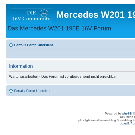
Mercedes W201 1
Das Mercedes W201 190E 16V Forum
Portal
»
Foren-Übersicht
Information
Wartungsarbeiten - Das Forum ist vorübergehend nicht erreichbar.
Portal
»
Foren-Übersicht
Powered by
phpBB
©
Deutsche 
plus light-install assembling & modding 
board3 Por