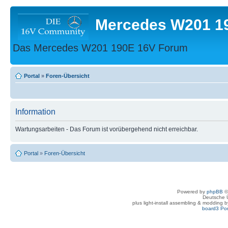
Mercedes W201 1
Das Mercedes W201 190E 16V Forum
Portal
»
Foren-Übersicht
Information
Wartungsarbeiten - Das Forum ist vorübergehend nicht erreichbar.
Portal
»
Foren-Übersicht
Powered by
phpBB
©
Deutsche 
plus light-install assembling & modding 
board3 Por