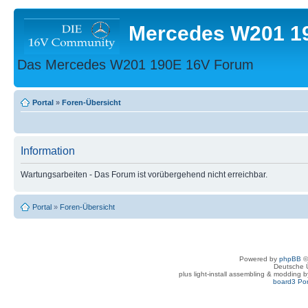
Mercedes W201 1
Das Mercedes W201 190E 16V Forum
Portal
»
Foren-Übersicht
Information
Wartungsarbeiten - Das Forum ist vorübergehend nicht erreichbar.
Portal
»
Foren-Übersicht
Powered by
phpBB
©
Deutsche 
plus light-install assembling & modding 
board3 Por