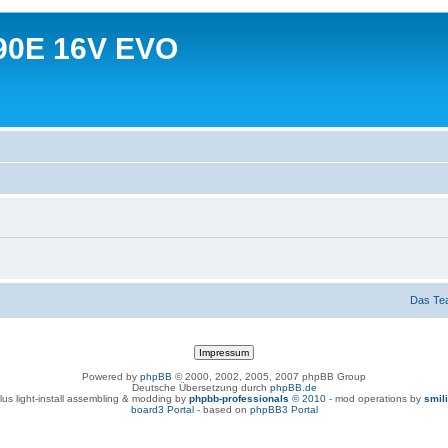
90E 16V EVO
Das Te
Powered by
phpBB
© 2000, 2002, 2005, 2007 phpBB Group
Deutsche Übersetzung durch
phpBB.de
lus light-install assembling & modding by
phpbb-professionals
© 2010
- mod operations by
smil
board3 Portal
- based on
phpBB3 Portal