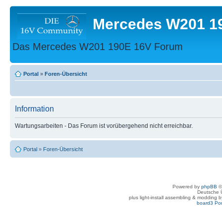
Mercedes W201 1
Das Mercedes W201 190E 16V Forum
Portal
»
Foren-Übersicht
Information
Wartungsarbeiten - Das Forum ist vorübergehend nicht erreichbar.
Portal
»
Foren-Übersicht
Powered by
phpBB
©
Deutsche 
plus light-install assembling & modding 
board3 Por