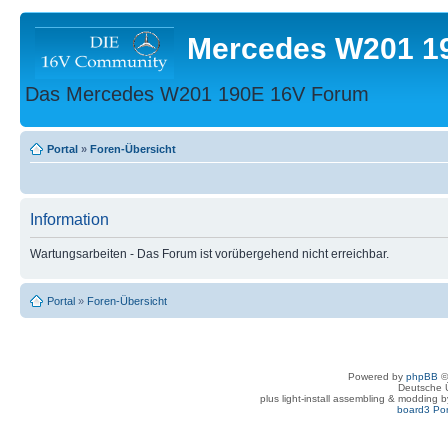
Mercedes W201 1
Das Mercedes W201 190E 16V Forum
Portal
»
Foren-Übersicht
Information
Wartungsarbeiten - Das Forum ist vorübergehend nicht erreichbar.
Portal
»
Foren-Übersicht
Powered by
phpBB
©
Deutsche 
plus light-install assembling & modding 
board3 Por