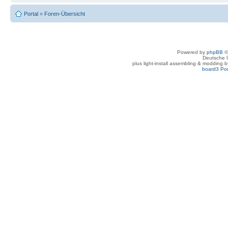
Portal
»
Foren-Übersicht
Powered by
phpBB
©
Deutsche 
plus light-install assembling & modding 
board3 Por