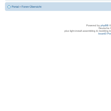
Portal
»
Foren-Übersicht
Powered by
phpBB
©
Deutsche 
plus light-install assembling & modding 
board3 Por