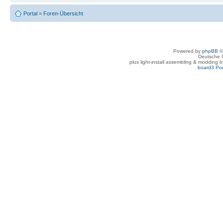
Portal
»
Foren-Übersicht
Powered by
phpBB
©
Deutsche 
plus light-install assembling & modding 
board3 Por