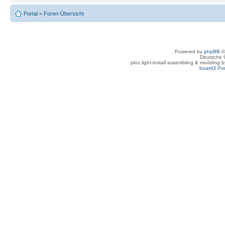
Portal
»
Foren-Übersicht
Powered by
phpBB
©
Deutsche 
plus light-install assembling & modding 
board3 Por