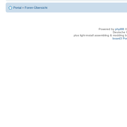
Portal
»
Foren-Übersicht
Powered by
phpBB
©
Deutsche 
plus light-install assembling & modding 
board3 Por