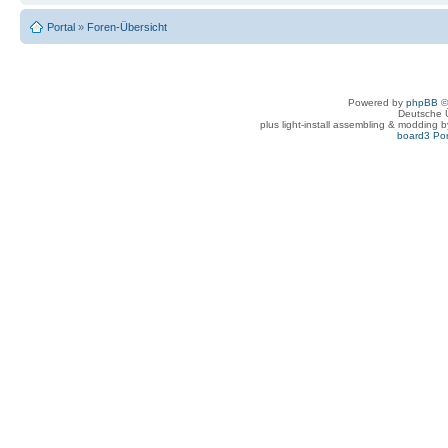
Portal
»
Foren-Übersicht
Powered by
phpBB
©
Deutsche 
plus light-install assembling & modding 
board3 Por