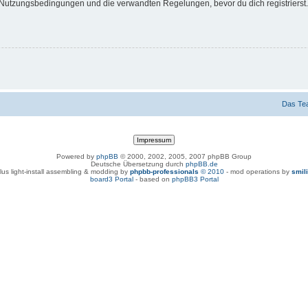
Nutzungsbedingungen und die verwandten Regelungen, bevor du dich registrierst. 
Das Te
Powered by
phpBB
© 2000, 2002, 2005, 2007 phpBB Group
Deutsche Übersetzung durch
phpBB.de
lus light-install assembling & modding by
phpbb-professionals
© 2010
- mod operations by
smil
board3 Portal
- based on
phpBB3 Portal