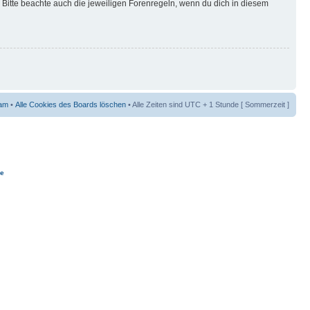
Bitte beachte auch die jeweiligen Forenregeln, wenn du dich in diesem
am
•
Alle Cookies des Boards löschen
• Alle Zeiten sind UTC + 1 Stunde [ Sommerzeit ]
ie