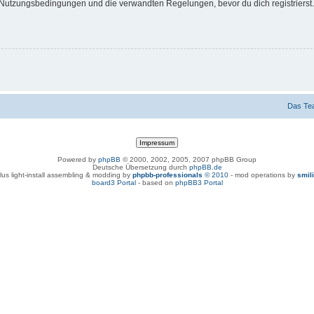
Nutzungsbedingungen und die verwandten Regelungen, bevor du dich registrierst. 
Das Te
Powered by
phpBB
© 2000, 2002, 2005, 2007 phpBB Group
Deutsche Übersetzung durch
phpBB.de
lus light-install assembling & modding by
phpbb-professionals
© 2010
- mod operations by
smil
board3 Portal
- based on
phpBB3 Portal