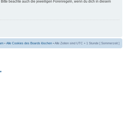
Bitte beachte auch die jeweiligen Forenregeln, wenn du dich in diesem
am
•
Alle Cookies des Boards löschen
• Alle Zeiten sind UTC + 1 Stunde [ Sommerzeit ]
ie