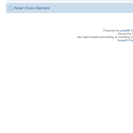
Portal
»
Foren-Übersicht
Powered by
phpBB
©
Deutsche 
plus light-install assembling & modding 
board3 Por