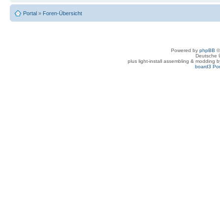
Portal
»
Foren-Übersicht
Powered by
phpBB
©
Deutsche 
plus light-install assembling & modding 
board3 Por